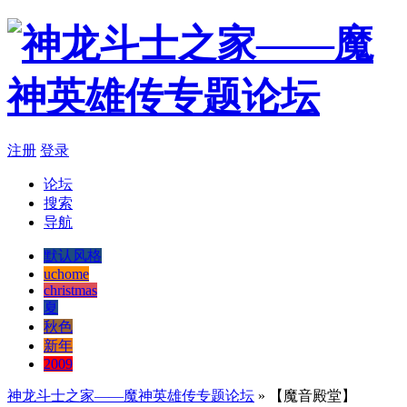
注册
登录
论坛
搜索
导航
默认风格
uchome
christmas
夏
秋色
新年
2009
神龙斗士之家——魔神英雄传专题论坛
» 【魔音殿堂】