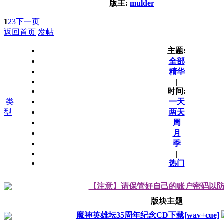
版主:
mulder
1
2
3
下一页
返回首页
发帖
主题:
全部
精华
|
时间:
类
一天
型
两天
周
月
季
|
热门
【注意】请保管好自己的账户密码以
版块主题
魔神英雄坛35周年纪念CD下载[wav+cue]