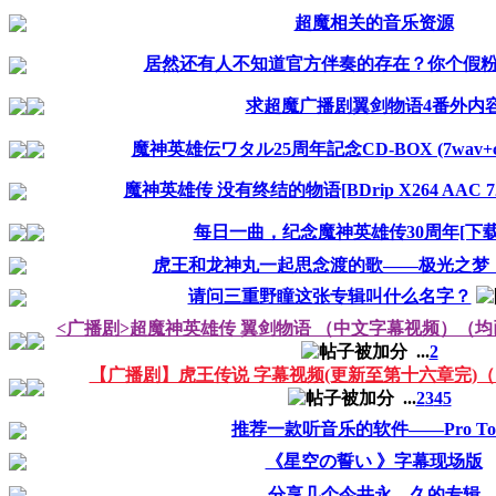
超魔相关的音乐资源
居然还有人不知道官方伴奏的存在？你个假
求超魔广播剧翼剑物语4番外内
魔神英雄伝ワタル25周年記念CD-BOX (7wav+cu
魔神英雄传 没有终结的物语[BDrip X264 AAC 72
每日一曲，纪念魔神英雄传30周年[下载
虎王和龙神丸一起思念渡的歌——极光之梦
请问三重野瞳这张专辑叫什么名字？
<广播剧>超魔神英雄传 翼剑物语 （中文字幕视频）（
...
2
【广播剧】虎王传说 字幕视频(更新至第十六章完)
...
2
3
4
5
推荐一款听音乐的软件——Pro Too
《星空の誓い 》字幕现场版
分享几个今井永、久的专辑