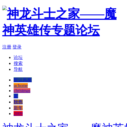
注册
登录
论坛
搜索
导航
默认风格
uchome
christmas
夏
秋色
新年
2009