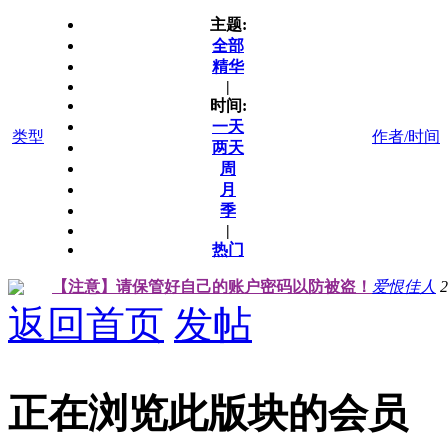
主题:
全部
精华
|
时间:
一天
类型
作者/时间
两天
周
月
季
|
热门
【注意】请保管好自己的账户密码以防被盗！
爱恨佳人
2
返回首页
发帖
正在浏览此版块的会员