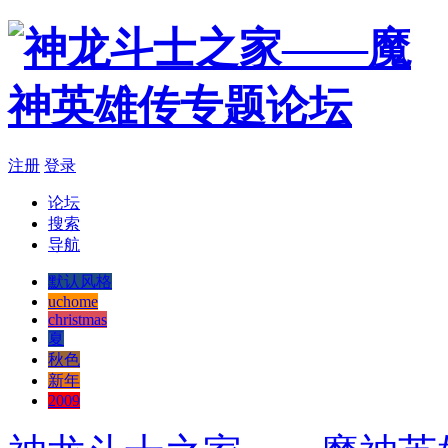
注册
登录
论坛
搜索
导航
默认风格
uchome
christmas
夏
秋色
新年
2009