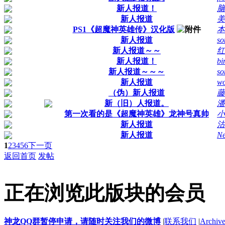
新人报道！
脑
新人报道
美
PS1《超魔神英雄传》汉化版
本
新人报道
so
新人报道～～
红
新人报道！
bi
新人报道～～～
so
新人报道
wo
（伪）新人报道
藤
新（旧）人报道。
潘
第一次看的是《超魔神英雄》龙神号真帅
小
新人报道
沽
新人报道
N
1
2
3
4
5
6
下一页
返回首页
发帖
正在浏览此版块的会员
神龙QQ群暂停申请，请随时关注我们的微博
|
联系我们
|
Archive