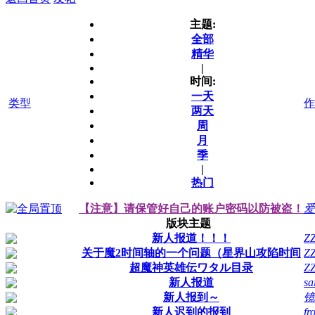
主题:
全部
精华
|
时间:
一天
类型
作
两天
周
月
季
|
热门
【注意】请保管好自己的账户密码以防被盗！
爱
版块主题
新人报道！！！
Z
关于魔2时间轴的一个问题（星界山攻陷时间
Z
超魔神英雄伝ワタル目录
Z
新人报道
sa
新人报到～
镜
新人迟到的报到
fr