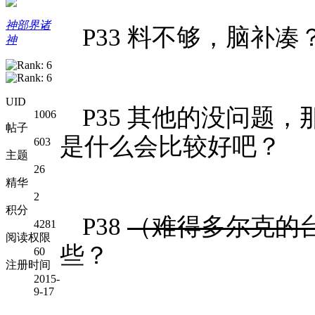
神部界诸
P33 料不够，脑补凑
神
UID
P35 其他的没问题
1006
帖子
是什么会比较好吧？
603
主题
26
精华
2
积分
P38
（难得多尔克的
4281
阅读权限
些？
60
注册时间
2015-
9-17