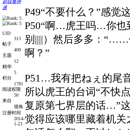
超级魔神
通
P49“不要什么？”感觉
P50“啊…虎王吗…你
UID
别||||）然后多多：“
313
帖子
409
啊？”
主题
12
精华
5
P51…我有把ねぇ的尾音
积分
1781
所以虎王的台词“不快点
阅读权限
50
来自
复原第七界层的话…”这
墙角
注册时间
觉得应该哪里藏着机关
2014-
1-23