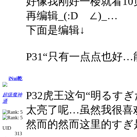
好像我刚好一楼就看1
再编辑_(:Dゝ∠)_…
下面是编辑↓
P31“只有一点点也好
iNui乾
P32虎王这句“明るす
超级魔神
通
太亮了呢…虽然我很喜
然而的然而这里的
すぎ
UID
313