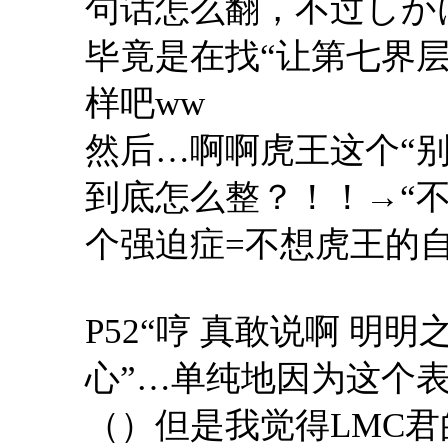
句话怎么翻，不过しか
毕竟是在找“让第七界
样吧ww
然后…啊啊虎王这个“
到底怎么整？！！→“
个强迫症=不想虎王的自
P52“哼 真敢说啊 
心”…单纯地因为这个
（）但是我觉得LMC君