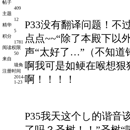
帖子
409
主题
12
P33没有翻译问题！
精华
5
点点~~“除了本殿下以
积分
1781
阅读权限
声“太好了…”（不知
50
来自
啊我可是如鲠在喉想狠
墙角
注册时间
啊！！！！
2014-
1-23
P35我天这个し的谐音
了吗？圣树！！”圣树“