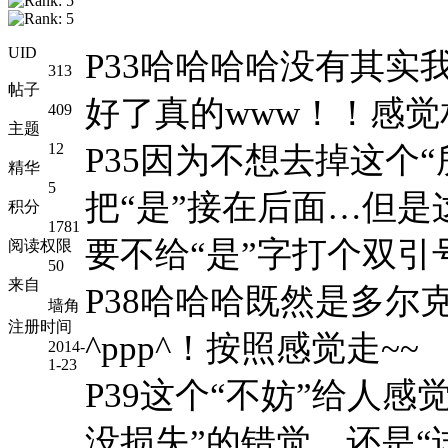
UID
P33哈哈哈哈没有其实
313
帖子
好了真的www！！感觉
409
主题
12
P35因为不想去掉这个
精华
5
把“是”接在后面…但
积分
1781
要不给“是”字打个双引
阅读权限
50
来自
P38哈哈哈既然是多尔
墙角
注册时间
^ppp^！按照感觉走~~
2014-
1-23
P39这个“不妨”给人
没损失”的错觉，还是“