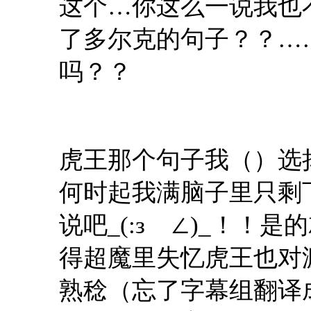
这个…你这么一说我也不
了多尔克的句子？？…
吗？？
虎王那个句子我（）选
何时起我满脑子里只剩
说吧_(:зゝ∠)_！
得超魔里失忆虎王也对
熟稔（忘了字幕组翻译成