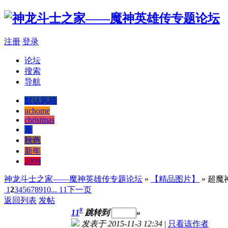
注册
登录
论坛
搜索
导航
默认风格
uchome
christmas
夏
秋色
新年
2009
神龙斗士之家——魔神英雄传专题论坛
»
【精品图片】
» 超魔
1
2
3
4
5
6
7
8
9
10
... 11
下一页
返回列表
发帖
#
11
跳转到
»
发表于 2015-11-3 12:34
|
只看该作者