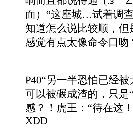
响而且都说得通_(:зゝ
面）“这座城…试着调
知道怎么说比较顺，但是
感觉有点太像命令口吻
P40“另一半恐怕已经
可以被碾成渣的，只是
感？！虎王：“待在这
XDD