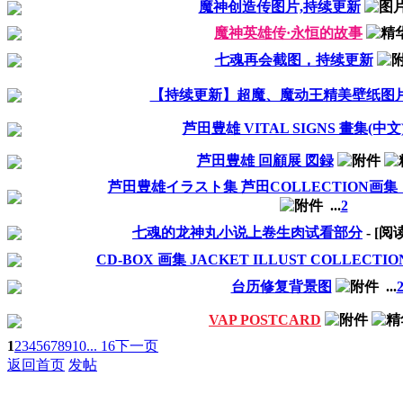
魔神创造传图片,持续更新
魔神英雄传·永恒的故事
七魂再会截图，持续更新
【持续更新】超魔、魔动王精美壁纸图
芦田豊雄 VITAL SIGNS 畫集(中文
芦田豊雄 回顧展 図録
芦田豊雄イラスト集 芦田COLLECTION画
...
2
七魂的龙神丸小说上卷生肉试看部分
- [
CD-BOX 画集 JACKET ILLUST COLLECTIO
台历修复背景图
...
VAP POSTCARD
1
2
3
4
5
6
7
8
9
10
... 16
下一页
返回首页
发帖