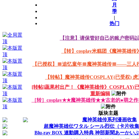
月
季
|
热门
【注意】请保管好自己的账户密码
【转】cosplay米糕团《魔神英雄传
【已授权】〓追忆童年〓魔神英雄传〓——三人行 
【转帖】魔神英雄传COSPLAY(已受权) 
[转帖]蔬果村出产！《魔神英雄传》COSPLAY(
重新编辑
［转］cosplay★★魔神英雄传★★古老的●萌之
版块主题
魔神英雄传系列漫画收集
超魔神英雄伝ワタル シール烈伝（卡片收
Blu-ray BOX 連動購入特典 神部新聞あーかい