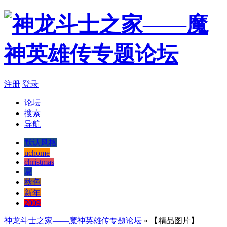
注册
登录
论坛
搜索
导航
默认风格
uchome
christmas
夏
秋色
新年
2009
神龙斗士之家——魔神英雄传专题论坛
» 【精品图片】