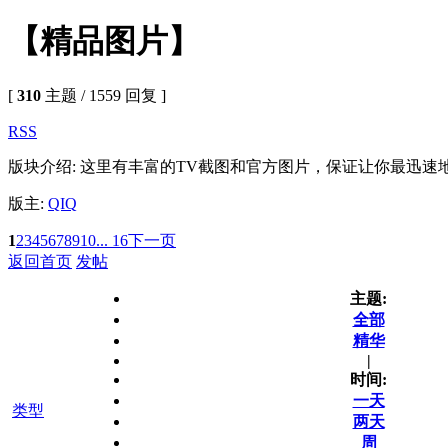
【精品图片】
[
310
主题 / 1559 回复 ]
RSS
版块介绍: 这里有丰富的TV截图和官方图片，保证让你最迅
版主:
QIQ
1
2
3
4
5
6
7
8
9
10
... 16
下一页
返回首页
发帖
主题:
全部
精华
|
时间:
一天
类型
两天
周