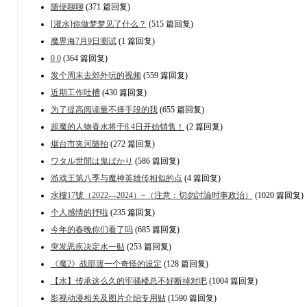
随便聊聊
(371 篇回复)
[灌水]你做梦梦见了什么？
(515 篇回复)
魔界海7月9日测试
(1 篇回复)
0 0
(364 篇回复)
发个周末去郊外玩的视频
(559 篇回复)
近期工作吐槽
(430 篇回复)
为了提高阅读量不择手段的我
(655 篇回复)
超魔的人物香水将于8.4日开始销售！
(2 篇回复)
烟台市夹河随拍
(272 篇回复)
ワタル世間は鬼ばかり
(586 篇回复)
游戏王第八季与魔神英雄传相似的点
(4 篇回复)
水樓17號（2022—2024）~（注意：切勿討論时事政治）
(1020 篇回复)
个人感情的抒啦
(235 篇回复)
今年的春晚你们看了吗
(685 篇回复)
突发恶疾决定水一贴
(253 篇回复)
《魔2》战部渡一个奇怪的设定
(128 篇回复)
【水】传承这么久的牢骚楼总不好断掉对吧
(1004 篇回复)
影视动漫相关及图片介绍专用贴
(1590 篇回复)