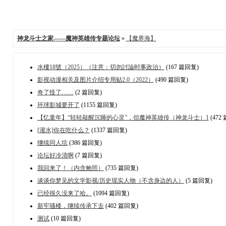
神龙斗士之家——魔神英雄传专题论坛
»
【魔界海】
水樓18號（2025）（注意：切勿討論时事政治）
(167 篇回复)
影视动漫相关及图片介绍专用贴2.0（2022）
(490 篇回复)
奇了怪了……
(2 篇回复)
环球影城要开了
(1155 篇回复)
【忆童年】“轻轻敲醒沉睡的心灵”，但魔神英雄传（神龙斗士）1
(472
[灌水]你在吃什么？
(1337 篇回复)
继续同人坑
(386 篇回复)
论坛好冷清啊
(7 篇回复)
我回来了！（内含鲍照）
(735 篇回复)
谈谈你梦见的文学影视/历史现实人物（不含身边的人）
(5 篇回复)
已经很久没来了哈。
(1094 篇回复)
新牢骚楼，继续传承下去
(402 篇回复)
测试
(10 篇回复)